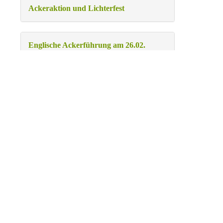
Ackeraktion und Lichterfest
Englische Ackerführung am 26.02.
Anbauplan Saison 2026/2027
1
2
3
4
5
›
»