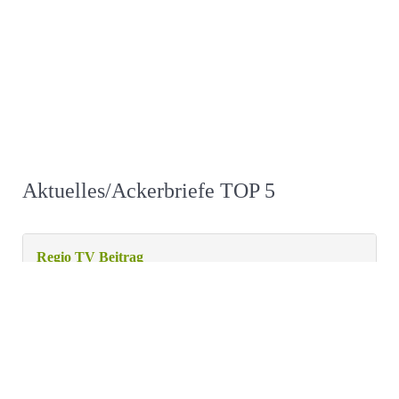
Aktuelles/Ackerbriefe TOP 5
Regio TV Beitrag
Liebe Mitglieder!
Heute Abend kommt der Beitrag über
die Solawi im Bodenseejournal. Sendezeiten & Empfang ...
Weiterlesen …