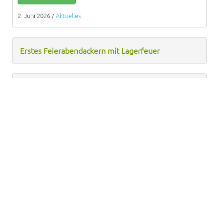
2. Juni 2026
/
Aktuelles
Erstes Feierabendackern mit Lagerfeuer
Ackeraktion und Lichterfest
Englische Ackerführung am 26.02.
Anbauplan Saison 2026/2027
1
2
3
4
5
›
»