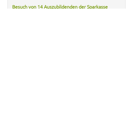
Besuch von 14 Auszubildenden der Sparkasse
Bodensee
Im Rahmen des Projekts der Sparkasse Bodensee
"zusammen. nachhaltig."[1] hatten wir Besuch von
14 Auszubildenden ...
Weiterlesen …
30. Juli 2025
/
Aktuelles
24.05.2025 – 10-Jahre Solawi
Ackerküche dank Postcode-Lotterie