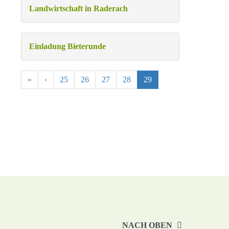
Landwirtschaft in Raderach
Einladung Bieterunde
«
‹
25
26
27
28
29
NACH OBEN