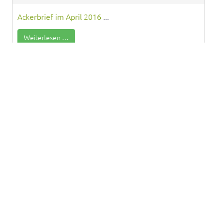
Ackerbrief im April 2016
...
Weiterlesen …
12. April 2016
/
Ackerbriefe
Ackerbrief der Solawi Bodensee im März 2016
ACKERBRIEF der Solawi Bodensee im Februar 2016
Südkurier: Verein betreibt solidarische
Landwirtschaft in Raderach
Einladung Bieterunde