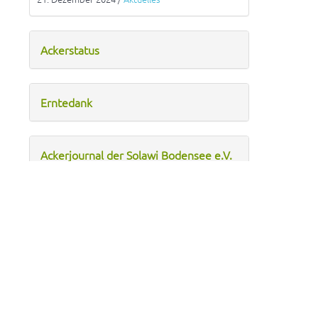
Ackerstatus
Erntedank
Ackerjournal der Solawi Bodensee e.V.
– Sommer 2024
Ackerjournal der Solawi Bodensee e.V.
– Frühjahr 2024
«
‹
2
3
4
5
6
›
»